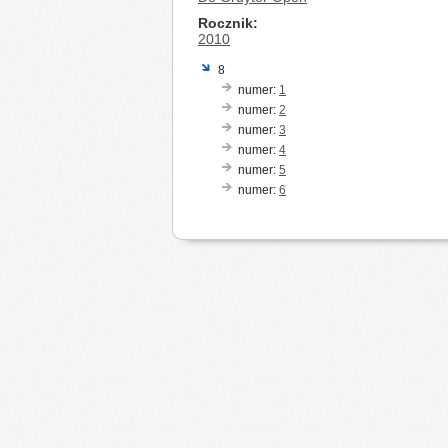
Rocznik
2010
8
numer:
1
numer:
2
numer:
3
numer:
4
numer:
5
numer:
6