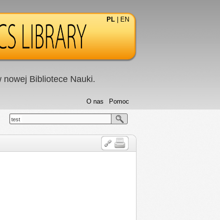
PL
|
EN
nowej Bibliotece Nauki.
O nas
Pomoc
test