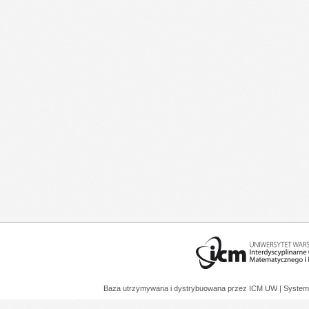
Baza utrzymywana i dystrybuowana przez
ICM UW
| System