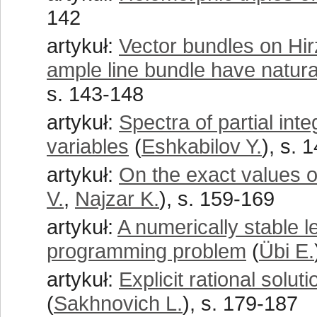
142
artykuł:
Vector bundles on Hi
ample line bundle have natur
s. 143-148
artykuł:
Spectra of partial inte
variables
(
Eshkabilov Y.
), s. 
artykuł:
On the exact values of 
V.
,
Najzar K.
), s. 159-169
artykuł:
A numerically stable l
programming problem
(
Übi E.
artykuł:
Explicit rational solu
(
Sakhnovich L.
), s. 179-187