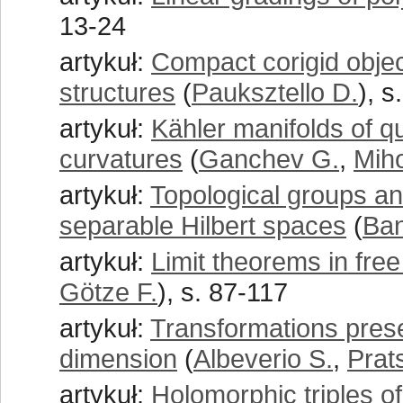
13-24
artykuł:
Compact corigid object
structures
(
Pauksztello D.
), s
artykuł:
Kähler manifolds of q
curvatures
(
Ganchev G.
,
Mih
artykuł:
Topological groups a
separable Hilbert spaces
(
Ban
artykuł:
Limit theorems in free 
Götze F.
), s. 87-117
artykuł:
Transformations prese
dimension
(
Albeverio S.
,
Prat
artykuł:
Holomorphic triples o