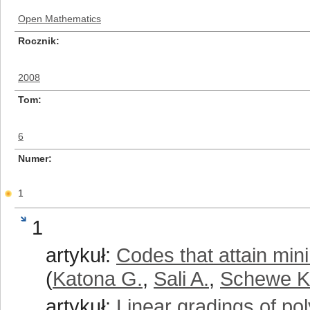
Open Mathematics
Rocznik
2008
Tom
6
Numer
1
1
artykuł:
Codes that attain min
(
Katona G.
,
Sali A.
,
Schewe K
artykuł:
Linear gradings of po