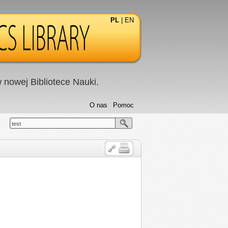
PL
|
EN
nowej Bibliotece Nauki.
O nas
Pomoc
test