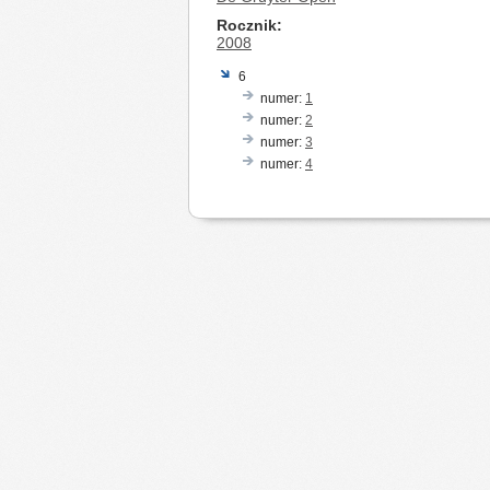
Rocznik
2008
6
numer:
1
numer:
2
numer:
3
numer:
4