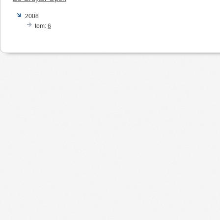
2008
tom:
6