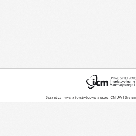
Baza utrzymywana i dystrybuowana przez
ICM UW
| System