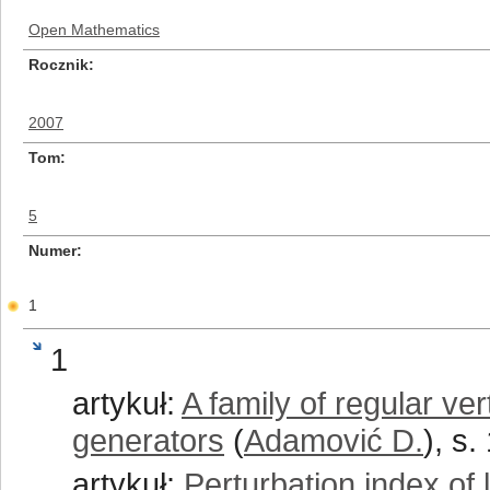
Open Mathematics
Rocznik
2007
Tom
5
Numer
1
1
artykuł:
A family of regular ve
generators
(
Adamović D.
), s.
artykuł:
Perturbation index of l