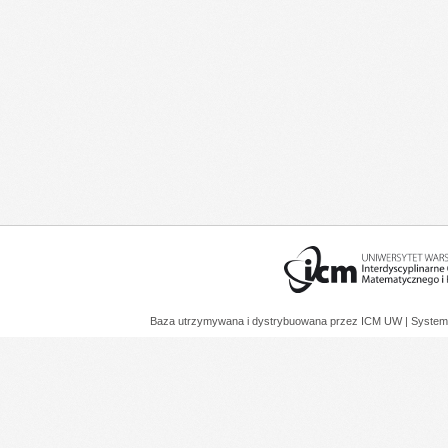
Baza utrzymywana i dystrybuowana przez
ICM UW
| System