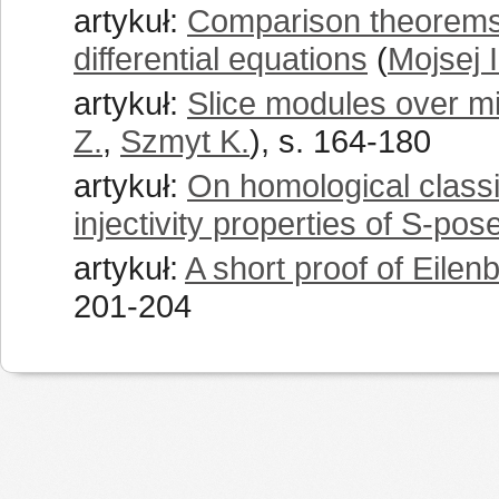
artykuł:
Comparison theorems f
differential equations
(
Mojsej I
artykuł:
Slice modules over m
Z.
,
Szmyt K.
), s. 164-180
artykuł:
On homological classi
injectivity properties of S-pos
artykuł:
A short proof of Eile
201-204