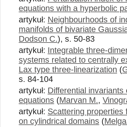
equations with a hyperbolic pa
artykuł:
Neighbourhoods of in
manifolds of bivariate Gaussi
Dodson C.
), s. 50-83
artykuł:
Integrable three-dime
systems related to centrally 
Lax type three-linearization
(
G
s. 84-104
artykuł:
Differential invarian
equations
(
Marvan M.
,
Vinogr
artykuł:
Scattering properties 
on cylindrical domains
(
Melga