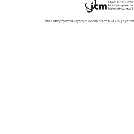
Baza utrzymywana i dystrybuowana przez
ICM UW
| System