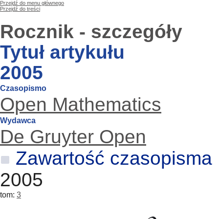
Przejdź do menu głównego
Przejdź do treści
Rocznik - szczegóły
Tytuł artykułu
2005
Czasopismo
Open Mathematics
Wydawca
De Gruyter Open
Zawartość czasopisma
2005
tom:
3