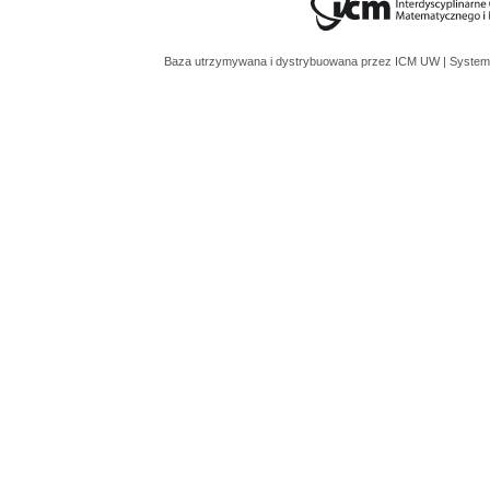
Baza utrzymywana i dystrybuowana przez
ICM UW
| System