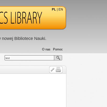
PL
|
EN
nowej Bibliotece Nauki.
O nas
Pomoc
test