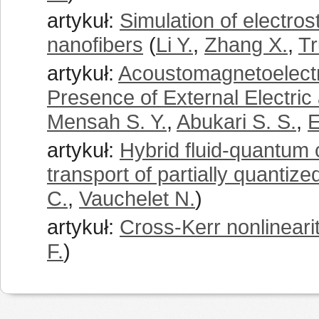
artykuł:
Simulation of electrost
nanofibers
(
Li Y.
,
Zhang X.
,
Tr
artykuł:
Acoustomagnetoelectri
Presence of External Electric
Mensah S. Y.
,
Abukari S. S.
,
E
artykuł:
Hybrid fluid-quantum c
transport of partially quanti
C.
,
Vauchelet N.
)
artykuł:
Cross-Kerr nonlinearity
F.
)