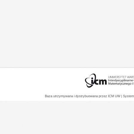
Baza utrzymywana i dystrybuowana przez
ICM UW
| System