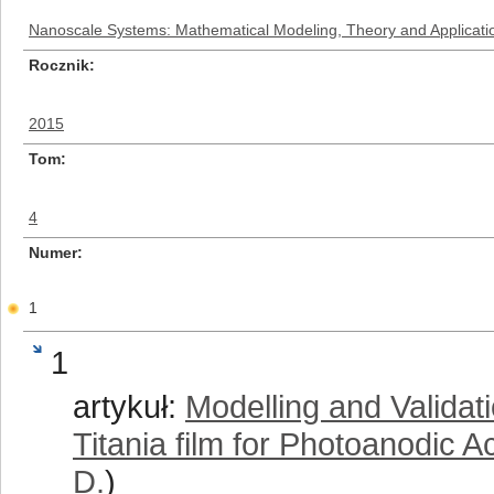
Nanoscale Systems: Mathematical Modeling, Theory and Applicati
Rocznik
2015
Tom
4
Numer
1
1
artykuł:
Modelling and Validat
Titania film for Photoanodic A
D.
)