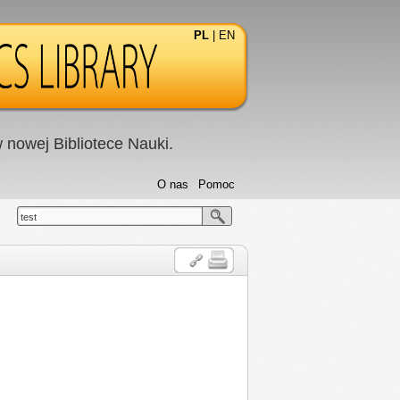
PL
|
EN
nowej Bibliotece Nauki.
O nas
Pomoc
test