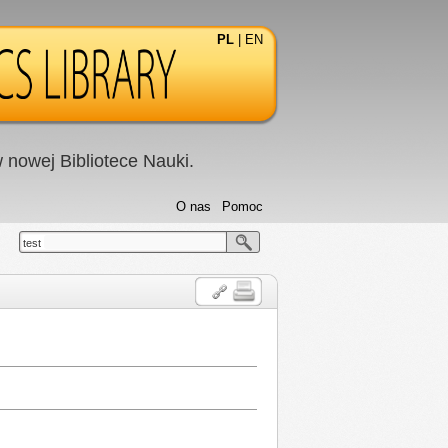
PL
|
EN
nowej Bibliotece Nauki.
O nas
Pomoc
test