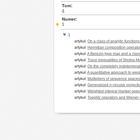
Tom
4
Numer
1
1
artykuł:
On a class of analytic functions
artykuł:
Hermitian composition operat
artykuł:
A Berezin-type map and a clas
artykuł:
Trace inequalities of Shisha-Mo
artykuł:
On the completely indeterminat
artykuł:
A quantitative approach to wei
artykuł:
Multipliers of sequence spaces
artykuł:
Generalized n-circular project
artykuł:
Weighted integral Hankel oper
artykuł:
Toeplitz operators and Wiener-H