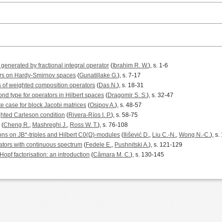
 generated by fractional integral operator
(
Ibrahim R. W.
), s. 1-6
ors on Hardy-Smirnov spaces
(
Gunatillake G.
), s. 7-17
s of weighted composition operators
(
Das N.
), s. 18-31
nd type for operators in Hilbert spaces
(
Dragomir S. S.
), s. 32-47
e case for block Jacobi matrices
(
Osipov A.
), s. 48-57
ghted Carleson condition
(
Rivera-Ríos I. P.
), s. 58-75
(
Cheng R.
,
Mashreghi J.
,
Ross W. T.
), s. 76-108
ions on JB*-triples and Hilbert C0(Ω)-modules
(
Ilišević D.
,
Liu C.-N.
,
Wong N.-C.
), s
ators with continuous spectrum
(
Fedele E.
,
Pushnitski A.
), s. 121-129
opf factorisation: an introduction
(
Câmara M. C.
), s. 130-145