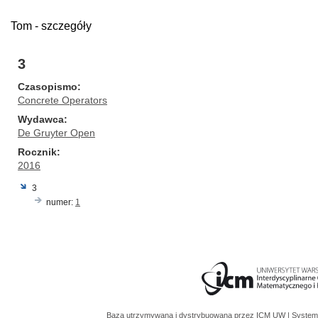
Tom - szczegóły
3
Czasopismo
Concrete Operators
Wydawca
De Gruyter Open
Rocznik
2016
3
numer:
1
Baza utrzymywana i dystrybuowana przez
ICM UW
| System