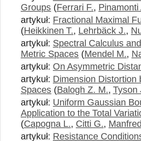
Groups
(
Ferrari F.
,
Pinamonti 
artykuł:
Fractional Maximal F
(
Heikkinen T.
,
Lehrbäck J.
,
Nu
artykuł:
Spectral Calculus and
Metric Spaces
(
Mendel M.
,
Na
artykuł:
On Asymmetric Dista
artykuł:
Dimension Distortion 
Spaces
(
Balogh Z. M.
,
Tyson J
artykuł:
Uniform Gaussian Bou
Application to the Total Vari
(
Capogna L.
,
Citti G.
,
Manfred
artykuł:
Resistance Conditions