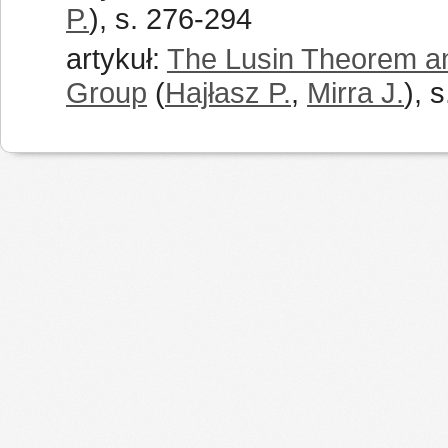
P.
), s. 276-294
artykuł:
The Lusin Theorem an
Group
(
Hajłasz P.
,
Mirra J.
), 