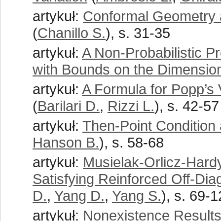
artykuł:
Conformal Geometry 
(
Chanillo S.
), s. 31-35
artykuł:
A Non-Probabilistic 
with Bounds on the Dimensio
artykuł:
A Formula for Popp’s
(
Barilari D.
,
Rizzi L.
), s. 42-57
artykuł:
Then-Point Condition
Hanson B.
), s. 58-68
artykuł:
Musielak-Orlicz-Hard
Satisfying Reinforced Off-Dia
D.
,
Yang D.
,
Yang S.
), s. 69-
artykuł:
Nonexistence Results 