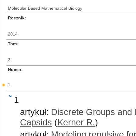
Molecular Based Mathematical Biology
Rocznik
2014
Tom
2
Numer
1
1
artykuł:
Discrete Groups and I
Capsids
(
Kerner R.
)
artykuł:
Modeling repulsive for