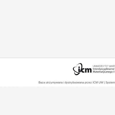
Baza utrzymywana i dystrybuowana przez
ICM UW
| System