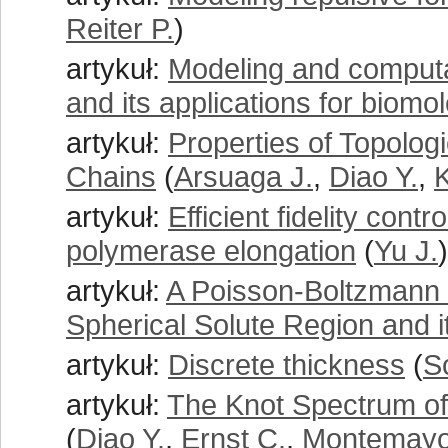
Reiter P.
)
artykuł:
Modeling and computat
and its applications for biomo
artykuł:
Properties of Topolog
Chains
(
Arsuaga J.
,
Diao Y.
,
K
artykuł:
Efficient fidelity cont
polymerase elongation
(
Yu J.
)
artykuł:
A Poisson-Boltzmann E
Spherical Solute Region and i
artykuł:
Discrete thickness
(
S
artykuł:
The Knot Spectrum of
(
Diao Y.
,
Ernst C.
,
Montemayo