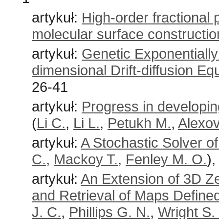
artykuł:
High-order fractional p
molecular surface constructio
artykuł:
Genetic Exponentially 
dimensional Drift-diffusion Eq
26-41
artykuł:
Progress in developi
(
Li C.
,
Li L.
,
Petukh M.
,
Alexov
artykuł:
A Stochastic Solver o
C.
,
Mackoy T.
,
Fenley M. O.
),
artykuł:
An Extension of 3D Z
and Retrieval of Maps Defined
J. C.
,
Phillips G. N.
,
Wright S. 