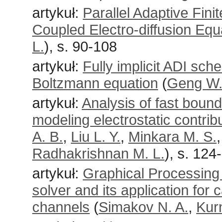
artykuł:
Parallel Adaptive Fini
Coupled Electro-diffusion Equ
L.
), s. 90-108
artykuł:
Fully implicit ADI sch
Boltzmann equation
(
Geng W
artykuł:
Analysis of fast bound
modeling electrostatic contrib
A. B.
,
Liu L. Y.
,
Minkara M. S.
Radhakrishnan M. L.
), s. 124
artykuł:
Graphical Processing 
solver and its application for c
channels
(
Simakov N. A.
,
Kur