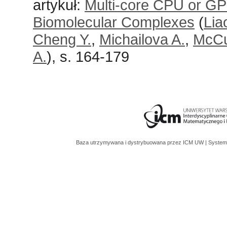
artykuł:
Multi-core CPU or GP
Biomolecular Complexes
(
Lia
Cheng Y.
,
Michailova A.
,
McCu
A.
), s. 164-179
Baza utrzymywana i dystrybuowana przez
ICM UW
| System