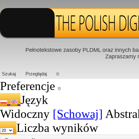
Pełnotekstowe zasoby PLDML oraz innych baz
Zapraszamy
PL
|
EN
Szukaj
Przeglądaj
Preferencje
Język
Widoczny
[Schowaj]
Abstra
Liczba wyników