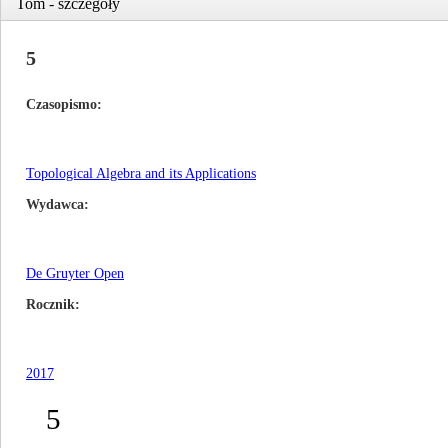
Tom - szczegóły
5
Czasopismo
Topological Algebra and its Applications
Wydawca
De Gruyter Open
Rocznik
2017
5