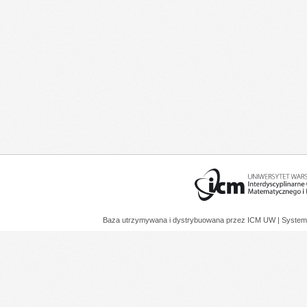
Baza utrzymywana i dystrybuowana przez
ICM UW
| System