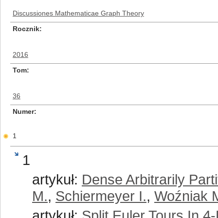
Discussiones Mathematicae Graph Theory
Rocznik
2016
Tom
36
Numer
1
1
artykuł:
Dense Arbitrarily Part
M.
,
Schiermeyer I.
,
Woźniak 
artykuł:
Split Euler Tours In 