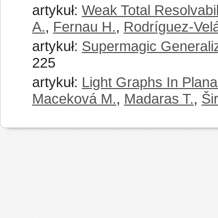
artykuł:
Weak Total Resolvabil
A.
,
Fernau H.
,
Rodríguez-Velá
artykuł:
Supermagic Generali
225
artykuł:
Light Graphs In Plana
Maceková M.
,
Madaras T.
,
Ši