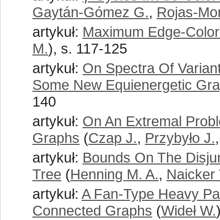
Gaytán-Gómez G.
,
Rojas-Mo
artykuł:
Maximum Edge-Color
M.
), s. 117-125
artykuł:
On Spectra Of Varia
Some New Equienergetic Gr
140
artykuł:
On An Extremal Proble
Graphs
(
Czap J.
,
Przybyło J.
artykuł:
Bounds On The Disjun
Tree
(
Henning M. A.
,
Naicker 
artykuł:
A Fan-Type Heavy Pai
Connected Graphs
(
Wideł W.