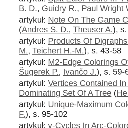
B. D.
,
Guidry R.
,
Paul Wright 
artykuł:
Note On The Game Co
(
Andres S. D.
,
Theuser A.
), s
artykuł:
Products Of Digraphs
M.
,
Teichert H.-M.
), s. 43-58
artykuł:
M2-Edge Colorings Of
Šugerek P.
,
Ivančo J.
), s. 59-
artykuł:
Vertices Contained In
Dominating Set Of A Tree
(
He
artykuł:
Unique-Maximum Colo
F.
), s. 95-102
artykuł:
γ-Cycles In Arc-Colo