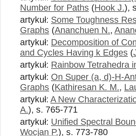
Number for Paths
(
Hook J.
), 
artykuł:
Some Toughness Resul
Graphs
(
Ananchuen N.
,
Anan
artykuł:
Decomposition of Comp
and Cycles Having k Edges
(
artykuł:
Rainbow Tetrahedra i
artykuł:
On Super (a, d)-H-Ant
Graphs
(
Kathiresan K. M.
,
La
artykuł:
A New Characterizati
A.
), s. 765-771
artykuł:
Unified Spectral Bou
Wocjan P.
), s. 773-780