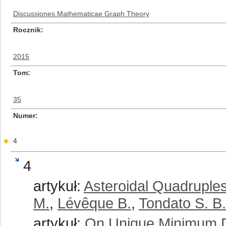
Discussiones Mathematicae Graph Theory
Rocznik
2015
Tom
35
Numer
4
4
artykuł:
Asteroidal Quadruple
M.
,
Lévêque B.
,
Tondato S. B.
artykuł:
On Unique Minimum D