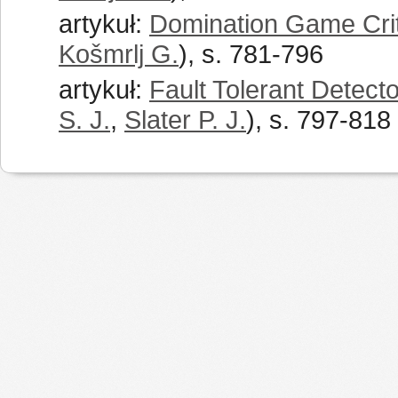
artykuł:
Domination Game Crit
Košmrlj G.
), s. 781-796
artykuł:
Fault Tolerant Detecto
S. J.
,
Slater P. J.
), s. 797-818