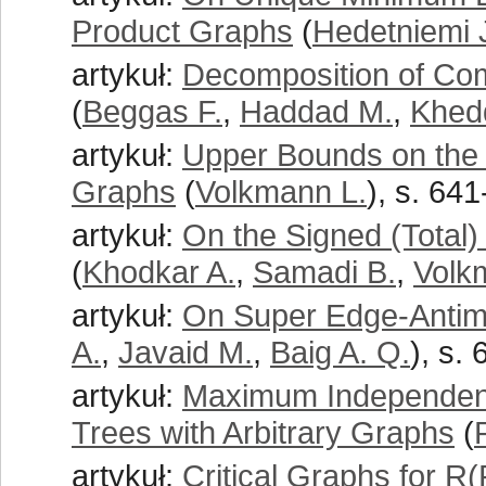
Product Graphs
(
Hedetniemi J
artykuł:
Decomposition of Com
(
Beggas F.
,
Haddad M.
,
Khed
artykuł:
Upper Bounds on the 
Graphs
(
Volkmann L.
), s. 64
artykuł:
On the Signed (Total
(
Khodkar A.
,
Samadi B.
,
Volk
artykuł:
On Super Edge-Antima
A.
,
Javaid M.
,
Baig A. Q.
), s.
artykuł:
Maximum Independent 
Trees with Arbitrary Graphs
(
artykuł:
Critical Graphs for R