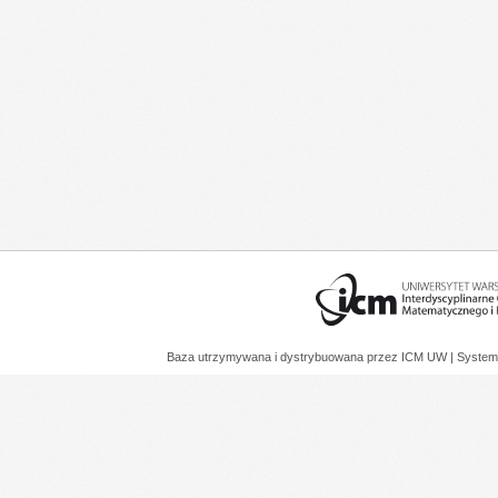
Baza utrzymywana i dystrybuowana przez
ICM UW
| System