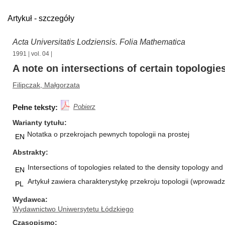
Artykuł - szczegóły
Acta Universitatis Lodziensis. Folia Mathematica
1991
|
vol. 04
|
A note on intersections of certain topologie
Filipczak, Małgorzata
Pełne teksty:
Pobierz
Warianty tytułu
Notatka o przekrojach pewnych topologii na prostej
EN
Abstrakty
Intersections of topologies related to the density topology and
EN
Artykuł zawiera charakterystykę przekroju topologii (wprowadz
PL
Wydawca
Wydawnictwo Uniwersytetu Łódzkiego
Czasopismo