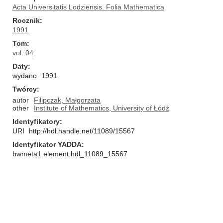
Acta Universitatis Lodziensis. Folia Mathematica
Rocznik
1991
Tom
vol. 04
Daty
wydano
1991
Twórcy
autor
Filipczak, Małgorzata
other
Institute of Mathematics, University of Łódź
Identyfikatory
URI
http://hdl.handle.net/11089/15567
Identyfikator YADDA
bwmeta1.element.hdl_11089_15567