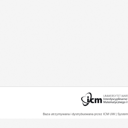
Baza utrzymywana i dystrybuowana przez
ICM UW
| System