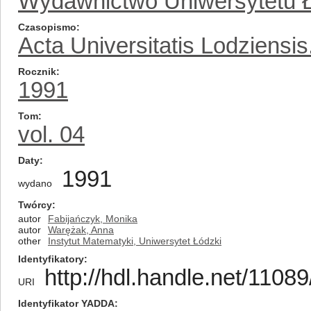
Wydawnictwo Uniwersytetu 
Czasopismo
Acta Universitatis Lodziensi
Rocznik
1991
Tom
vol. 04
Daty
1991
wydano
Twórcy
autor
Fabijańczyk, Monika
autor
Warężak, Anna
other
Instytut Matematyki, Uniwersytet Łódzki
Identyfikatory
http://hdl.handle.net/1108
URI
Identyfikator YADDA