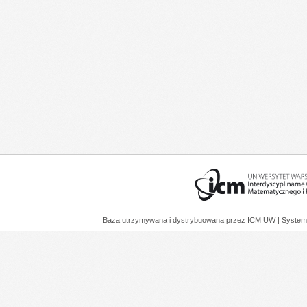
Baza utrzymywana i dystrybuowana przez
ICM UW
| System