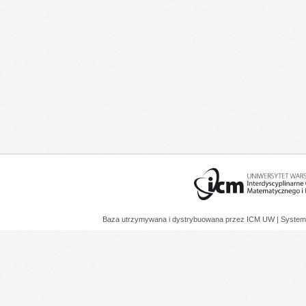
Baza utrzymywana i dystrybuowana przez
ICM UW
| System