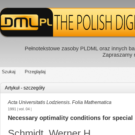
Pełnotekstowe zasoby PLDML oraz innych baz
Zapraszamy
Szukaj
Przeglądaj
Artykuł - szczegóły
Acta Universitatis Lodziensis. Folia Mathematica
1991
|
vol. 04
|
Necessary optimality conditions for special
Schmidt, Werner H