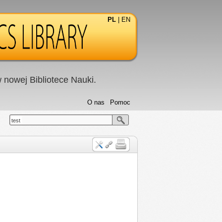
PL
|
EN
nowej Bibliotece Nauki.
O nas
Pomoc
test