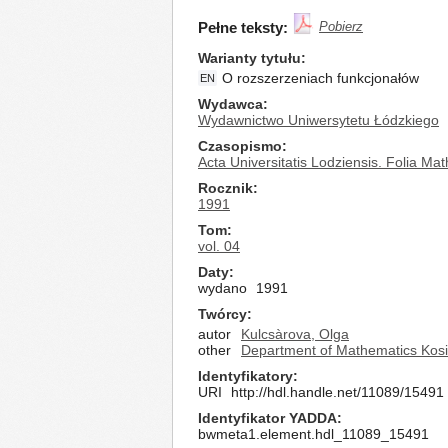
Pełne teksty:
Pobierz
Warianty tytułu
O rozszerzeniach funkcjonałów
EN
Wydawca
Wydawnictwo Uniwersytetu Łódzkiego
Czasopismo
Acta Universitatis Lodziensis. Folia Ma
Rocznik
1991
Tom
vol. 04
Daty
wydano
1991
Twórcy
autor
Kulcsàrova, Olga
other
Department of Mathematics Kosi
Identyfikatory
URI
http://hdl.handle.net/11089/15491
Identyfikator YADDA
bwmeta1.element.hdl_11089_15491