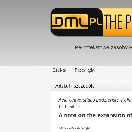
Pełnotekstowe zasoby P
Szukaj
Przeglądaj
Artykuł - szczegóły
Acta Universitatis Lodziensis. Fol
1991
|
vol. 04
|
A note on the extension of
Kulcsàrova, Olga