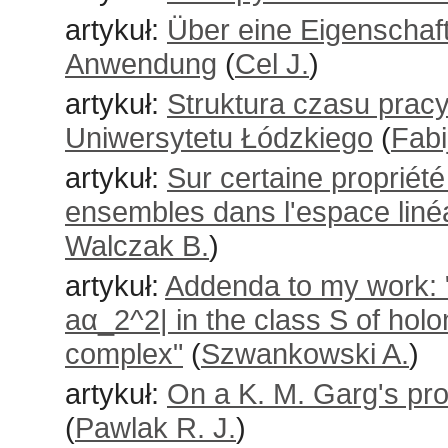
artykuł:
Über eine Eigenschaf
Anwendung
(
Cel J.
)
artykuł:
Struktura czasu prac
Uniwersytetu Łódzkiego
(
Fabi
artykuł:
Sur certaine propriét
ensembles dans l'espace liné
Walczak B.
)
artykuł:
Addenda to my work: "E
aα_2^2| in the class S of holo
complex"
(
Szwankowski A.
)
artykuł:
On a K. M. Garg's pro
(
Pawlak R. J.
)