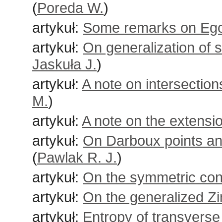
(
Poreda W.
)
artykuł:
Some remarks on Ego
artykuł:
On generalization of 
Jaskuła J.
)
artykuł:
A note on intersection
M.
)
artykuł:
A note on the extensio
artykuł:
On Darboux points and
(
Pawlak R. J.
)
artykuł:
On the symmetric cont
artykuł:
On the generalized Zin
artykuł:
Entropy of transverse 