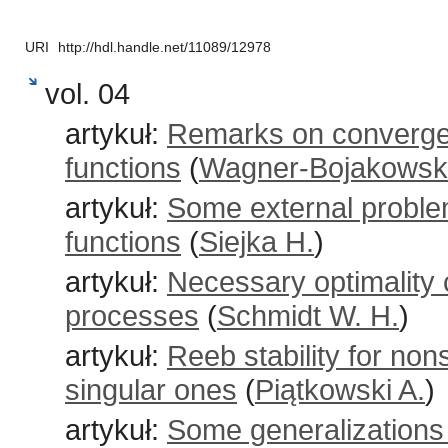
URI
http://hdl.handle.net/11089/12978
vol. 04
artykuł:
Remarks on converge
functions
(
Wagner-Bojakowsk
artykuł:
Some external problem
functions
(
Siejka H.
)
artykuł:
Necessary optimality c
processes
(
Schmidt W. H.
)
artykuł:
Reeb stability for nons
singular ones
(
Piątkowski A.
)
artykuł:
Some generalizations 