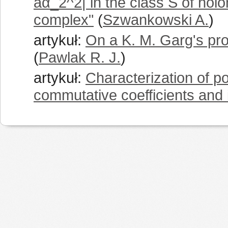
aα_2^2| in the class S of holo
complex"
(
Szwankowski A.
)
artykuł:
On a K. M. Garg's pro
(
Pawlak R. J.
)
artykuł:
Characterization of p
commutative coefficients and i