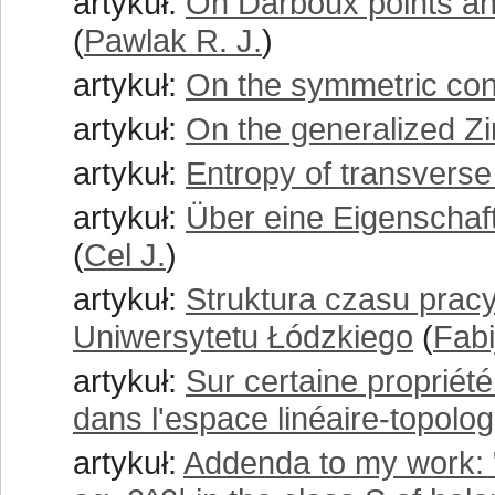
artykuł:
On Darboux points and
(
Pawlak R. J.
)
artykuł:
On the symmetric cont
artykuł:
On the generalized Zin
artykuł:
Entropy of transverse 
artykuł:
Über eine Eigenscha
(
Cel J.
)
artykuł:
Struktura czasu prac
Uniwersytetu Łódzkiego
(
Fabi
artykuł:
Sur certaine proprié
dans l'espace linéaire-topolo
artykuł:
Addenda to my work: "E