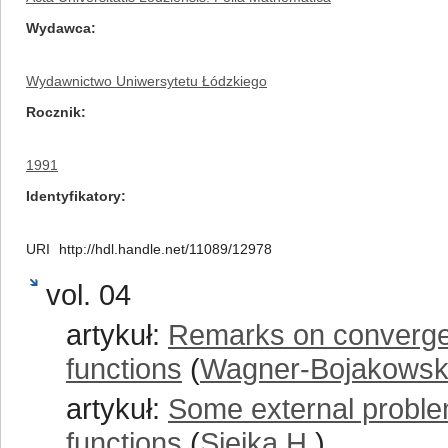
Wydawca
Wydawnictwo Uniwersytetu Łódzkiego
Rocznik
1991
Identyfikatory
URI
http://hdl.handle.net/11089/12978
vol. 04
artykuł:
Remarks on converge
functions
(
Wagner-Bojakowsk
artykuł:
Some external problem
functions
(
Siejka H.
)