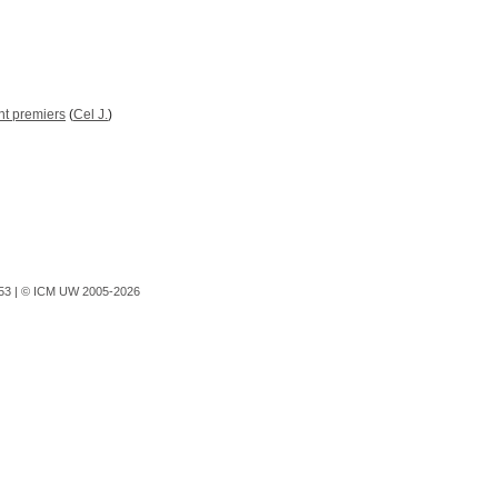
ent premiers
(
Cel J.
)
753 |
© ICM UW 2005-2026