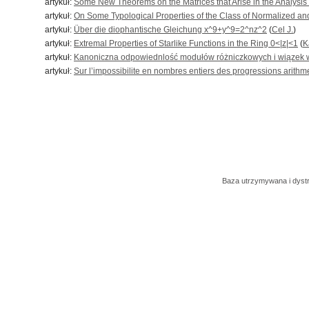
artykuł:
Some New Theorems on the Matrices that Arise in the Analysis
artykuł:
On Some Typological Properties of the Class of Normalized and
artykuł:
Über die diophantische Gleichung x^9+y^9=2^nz^2
(
Cel J.
)
artykuł:
Extremal Properties of Starlike Functions in the Ring 0<|z|<1
(
K
artykuł:
Kanoniczna odpowiednlość modułów różniczkowych i wiązek
artykuł:
Sur l’impossibilite en nombres entiers des progressions arithme
Baza utrzymywana i dys