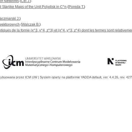
 of Networks
(
Cel J.
)
 Starlike Maps of the Unit Polydisk in C^n
(
Poreda T.
)
aczmarski J.
)
 wektorowych
(
Walczak B.
)
tiques de la forme (x^3, y^4, z^3) et (x^4, y^3, z^4) dont les termes sont relativem
trybuowana przez
ICM UW
| System oparty na platformie
YADDA
default, ver. 4.4.26, rev. 42