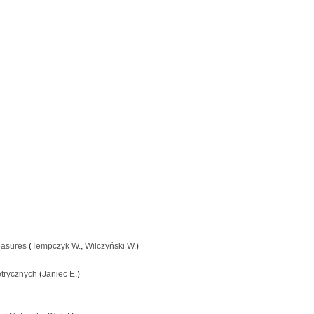
easures
(
Tempczyk W.
,
Wilczyński W.
)
etrycznych
(
Janiec E.
)