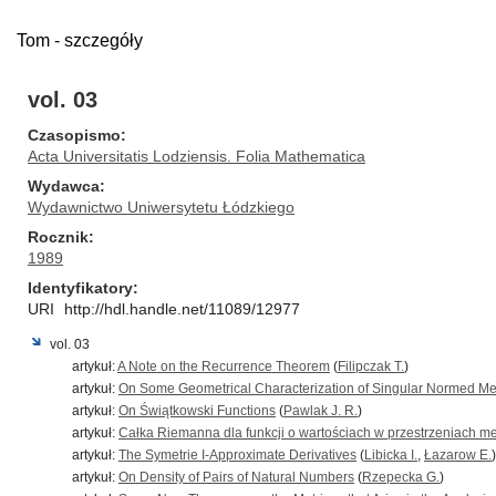
Tom - szczegóły
vol. 03
Czasopismo
Acta Universitatis Lodziensis. Folia Mathematica
Wydawca
Wydawnictwo Uniwersytetu Łódzkiego
Rocznik
1989
Identyfikatory
URI
http://hdl.handle.net/11089/12977
vol. 03
artykuł:
A Note on the Recurrence Theorem
(
Filipczak T.
)
artykuł:
On Some Geometrical Characterization of Singular Normed M
artykuł:
On Świątkowski Functions
(
Pawlak J. R.
)
artykuł:
Całka Riemanna dla funkcji o wartościach w przestrzeniach m
artykuł:
The Symetrie Ι-Approximate Derivatives
(
Libicka I.
,
Łazarow E.
)
artykuł:
On Density of Pairs of Natural Numbers
(
Rzepecka G.
)