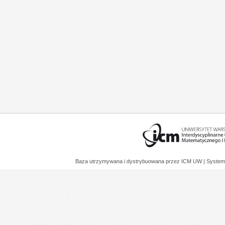
Baza utrzymywana i dystrybuowana przez
ICM UW
| System