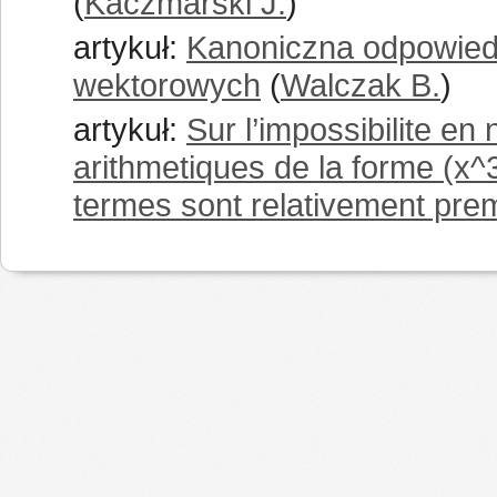
(
Kaczmarski J.
)
artykuł:
Kanoniczna odpowied
wektorowych
(
Walczak B.
)
artykuł:
Sur l’impossibilite e
arithmetiques de la forme (x^3
termes sont relativement pre