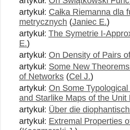
artykuł:
On Świątkowski Func
artykuł:
Całka Riemanna dla f
metrycznych
(
Janiec E.
)
artykuł:
The Symetrie Ι-Appro
E.
)
artykuł:
On Density of Pairs 
artykuł:
Some New Theorems on
of Networks
(
Cel J.
)
artykuł:
On Some Typological P
and Starlike Maps of the Unit
artykuł:
Über die diophantisc
artykuł:
Extremal Properties of