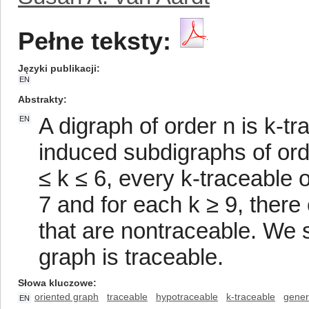
Pełne teksty:
Języki publikacji
EN
Abstrakty
A digraph of order n is k-tr
EN
induced subdigraphs of order
≤ k ≤ 6, every k-traceable o
7 and for each k ≥ 9, there
that are nontraceable. We 
graph is traceable.
Słowa kluczowe
oriented graph
traceable
hypotraceable
k-traceable
gener
EN