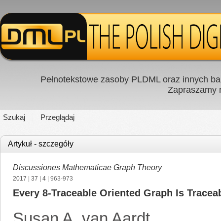
Pełnotekstowe zasoby PLDML oraz innych baz
Zapraszamy
Szukaj
Przeglądaj
Artykuł - szczegóły
Discussiones Mathematicae Graph Theory
2017
|
37
|
4
| 963-973
Every 8-Traceable Oriented Graph Is Tracea
Susan A. van Aardt