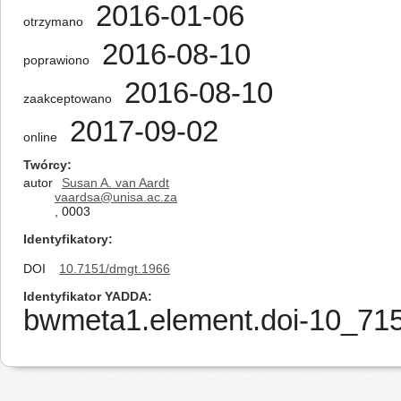
2016-01-06
otrzymano
2016-08-10
poprawiono
2016-08-10
zaakceptowano
2017-09-02
online
Twórcy
autor
Susan A. van Aardt
vaardsa@unisa.ac.za
, 0003
Identyfikatory
DOI
10.7151/dmgt.1966
Identyfikator YADDA
bwmeta1.element.doi-10_7