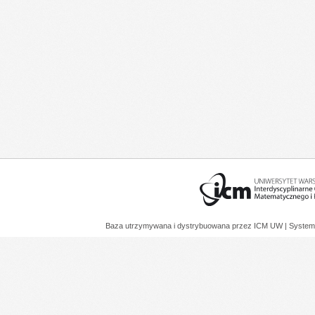
Baza utrzymywana i dystrybuowana przez
ICM UW
| System