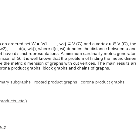
an ordered set W = {w1, . . . , wk} ⊆ V (G) and a vertex u ∈ V (G), the 
 w2), . . . , d(u, wk)), where d(u, wi) denotes the distance between u an
 G have distinct representations. A minimum cardinality metric generator 
ension of G. It is well known that the problem of finding the metric dime
 the metric dimension of graphs with cut vertices. The main results are
corona product graphs, block graphs and chains of graphs.
imary subgraphs
rooted product graphs
corona product graphs
roducts, etc.)
ory