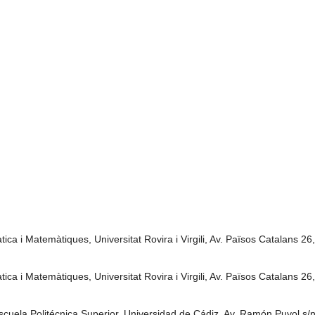
ica i Matemàtiques, Universitat Rovira i Virgili, Av. Països Catalans 2
ica i Matemàtiques, Universitat Rovira i Virgili, Av. Països Catalans 2
uela Politécnica Superior, Universidad de Cádiz, Av. Ramón Puyol s/n