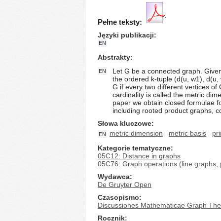
Pełne teksty:
Języki publikacji
EN
Abstrakty
Let G be a connected graph. Given 
EN
the ordered k-tuple (d(u, w1), d(u,
G if every two different vertices of
cardinality is called the metric dim
paper we obtain closed formulae for
including rooted product graphs, 
Słowa kluczowe
metric dimension
metric basis
pr
EN
Kategorie tematyczne
05C12: Distance in graphs
05C76: Graph operations (line graphs, p
Wydawca
De Gruyter Open
Czasopismo
Discussiones Mathematicae Graph The
Rocznik