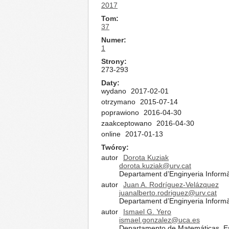
2017
Tom
37
Numer
1
Strony
273-293
Daty
wydano
2017-02-01
otrzymano
2015-07-14
poprawiono
2016-04-30
zaakceptowano
2016-04-30
online
2017-01-13
Twórcy
autor
Dorota Kuziak
dorota.kuziak@urv.cat
Departament d’Enginyeria Informàt
autor
Juan A. Rodríguez-Velázquez
juanalberto.rodriguez@urv.cat
Departament d’Enginyeria Informàt
autor
Ismael G. Yero
ismael.gonzalez@uca.es
Departamento de Matemáticas, Esc