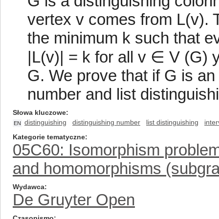
G is a distinguishing color
vertex v comes from L(v). T
the minimum k such that ev
|L(v)| = k for all v ∈ V (G) 
G. We prove that if G is an 
number and list distinguis
Słowa kluczowe
distinguishing
distinguishing number
list distinguishing
inte
EN
Kategorie tematyczne
05C60: Isomorphism problems 
and homomorphisms (subgrap
Wydawca
De Gruyter Open
Czasopismo