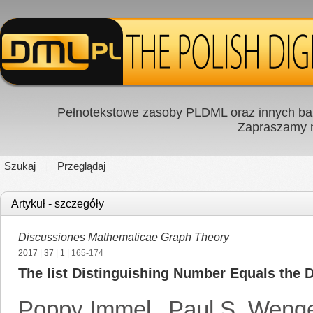
Pełnotekstowe zasoby PLDML oraz innych baz
Zapraszamy
Szukaj
Przeglądaj
Artykuł - szczegóły
Discussiones Mathematicae Graph Theory
2017
|
37
|
1
| 165-174
The list Distinguishing Number Equals the 
Poppy Immel
,
Paul S. Weng