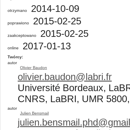
2014-10-09
otrzymano
2015-02-25
poprawiono
2015-02-25
zaakceptowano
2017-01-13
online
Twórcy
autor
Olivier Baudon
olivier.baudon@labri.fr
Université Bordeaux, LaBR
CNRS, LaBRI, UMR 5800, 
autor
Julien Bensmail
julien.bensmail.phd@gmai