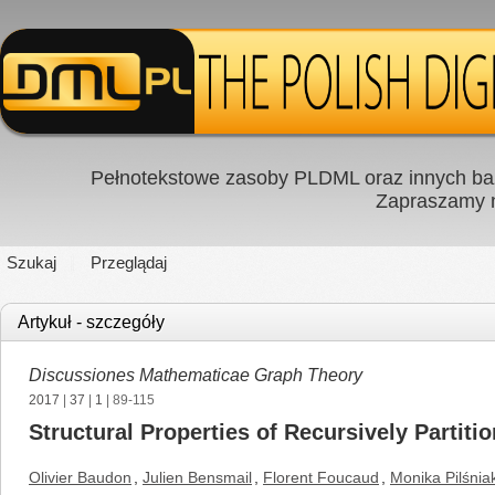
Pełnotekstowe zasoby PLDML oraz innych baz
Zapraszamy
Szukaj
Przeglądaj
Artykuł - szczegóły
Discussiones Mathematicae Graph Theory
2017
|
37
|
1
| 89-115
Structural Properties of Recursively Partiti
Olivier Baudon
,
Julien Bensmail
,
Florent Foucaud
,
Monika Pilśnia