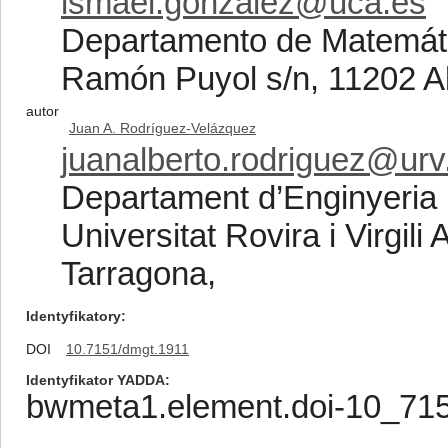
ismael.gonzalez@uca.es
Departamento de Matemáti
Ramón Puyol s/n, 11202 Al
autor
Juan A. Rodríguez-Velázquez
juanalberto.rodriguez@urv
Departament d’Enginyeria 
Universitat Rovira i Virgil
Tarragona,
Identyfikatory
DOI
10.7151/dmgt.1911
Identyfikator YADDA
bwmeta1.element.doi-10_71