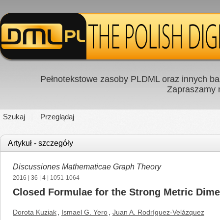
Pełnotekstowe zasoby PLDML oraz innych baz
Zapraszamy
Szukaj
Przeglądaj
Artykuł - szczegóły
Discussiones Mathematicae Graph Theory
2016
|
36
|
4
| 1051-1064
Closed Formulae for the Strong Metric Dime
Dorota Kuziak
,
Ismael G. Yero
,
Juan A. Rodríguez-Velázquez