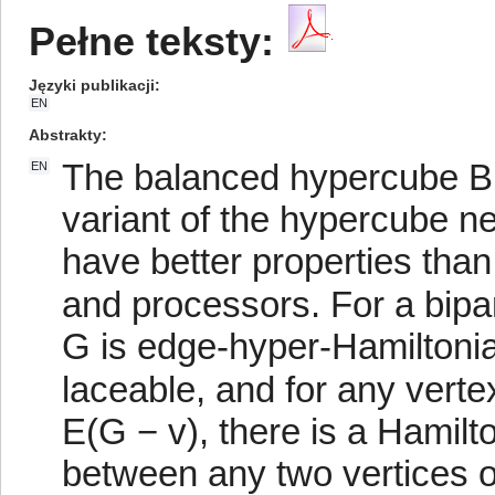
Pełne teksty:
Języki publikacji
EN
Abstrakty
The balanced hypercube B
EN
variant of the hypercube n
have better properties tha
and processors. For a bipa
G is edge-hyper-Hamiltonian
laceable, and for any verte
E(G − v), there is a Hamilt
between any two vertices of