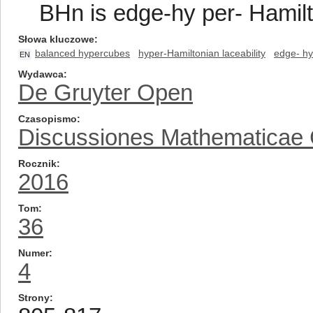
BHn is edge-hy per- Hamilt
Słowa kluczowe
balanced hypercubes
hyper-Hamiltonian laceability
edge- hy
EN
Wydawca
De Gruyter Open
Czasopismo
Discussiones Mathematicae
Rocznik
2016
Tom
36
Numer
4
Strony