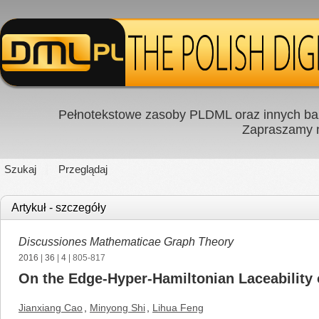
Pełnotekstowe zasoby PLDML oraz innych baz
Zapraszamy
Szukaj
Przeglądaj
Artykuł - szczegóły
Discussiones Mathematicae Graph Theory
2016
|
36
|
4
| 805-817
On the Edge-Hyper-Hamiltonian Laceability
Jianxiang Cao
,
Minyong Shi
,
Lihua Feng