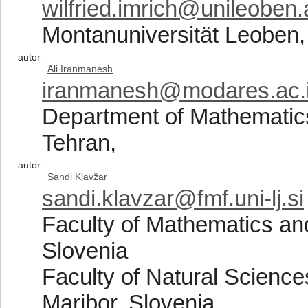
wilfried.imrich@unileoben.
Montanuniversität Leoben,
autor
Ali Iranmanesh
iranmanesh@modares.ac.i
Department of Mathematics
Tehran,
autor
Sandi Klavžar
sandi.klavzar@fmf.uni-lj.si
Faculty of Mathematics and
Slovenia
Faculty of Natural Science
Maribor, Slovenia