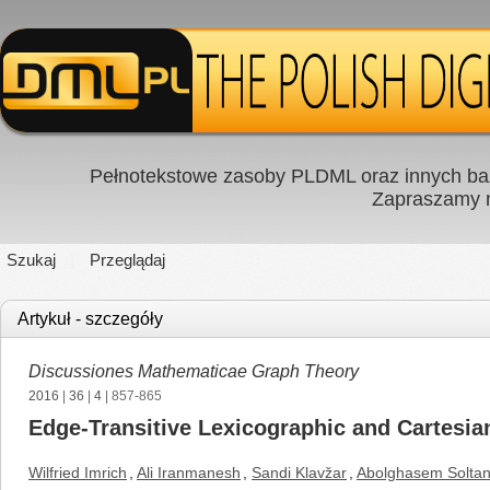
Pełnotekstowe zasoby PLDML oraz innych baz
Zapraszamy
Szukaj
Przeglądaj
Artykuł - szczegóły
Discussiones Mathematicae Graph Theory
2016
|
36
|
4
| 857-865
Edge-Transitive Lexicographic and Cartesia
Wilfried Imrich
,
Ali Iranmanesh
,
Sandi Klavžar
,
Abolghasem Soltan