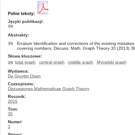
Pełne teksty:
Języki publikacji
EN
Abstrakty
Erratum Identification and corrections of the existing mistakes
EN
covering numbers, Discuss. Math. Graph Theory 33 (2013) 3
Słowa kluczowe
total graph
central graph
middle graph
Mycielski graph
EN
Wydawca
De Gruyter Open
Czasopismo
Discussiones Mathematicae Graph Theory
Rocznik
2015
Tom
35
Numer
3
Strony