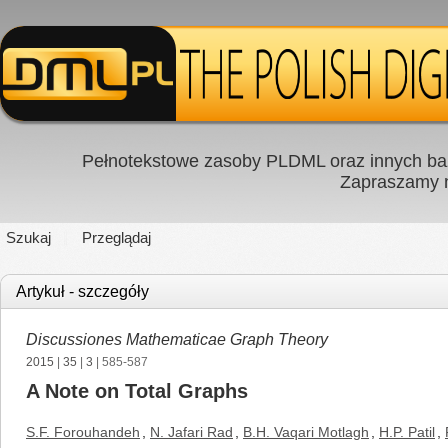
Pełnotekstowe zasoby PLDML oraz innych baz
Zapraszamy
Szukaj
Przeglądaj
Artykuł - szczegóły
Discussiones Mathematicae Graph Theory
2015
|
35
|
3
| 585-587
A Note on Total Graphs
S.F. Forouhandeh
,
N. Jafari Rad
,
B.H. Vaqari Motlagh
,
H.P. Patil
,