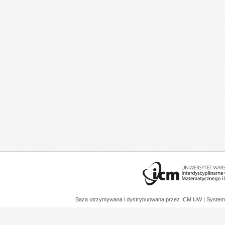
Baza utrzymywana i dystrybuowana przez
ICM UW
| System