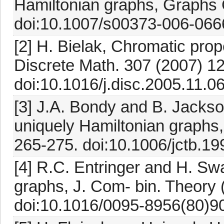
Hamiltonian graphs, Graphs 
doi:10.1007/s00373-006-0666
[2] H. Bielak, Chromatic prop
Discrete Math. 307 (2007) 1
doi:10.1016/j.disc.2005.11.0
[3] J.A. Bondy and B. Jackson
uniquely Hamiltonian graphs,
265-275. doi:10.1006/jctb.19
[4] R.C. Entringer and H. Sw
graphs, J. Com- bin. Theory 
doi:10.1016/0095-8956(80)90