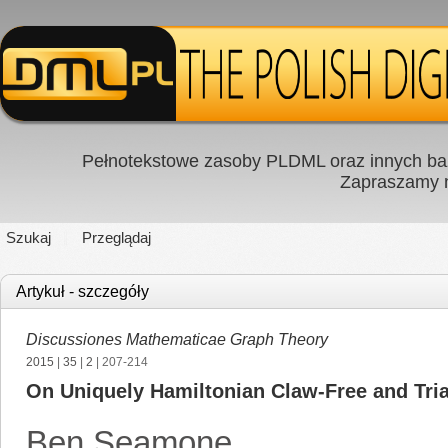
Pełnotekstowe zasoby PLDML oraz innych baz
Zapraszamy
Szukaj
Przeglądaj
Artykuł - szczegóły
Discussiones Mathematicae Graph Theory
2015
|
35
|
2
| 207-214
On Uniquely Hamiltonian Claw-Free and Tri
Ben Seamone