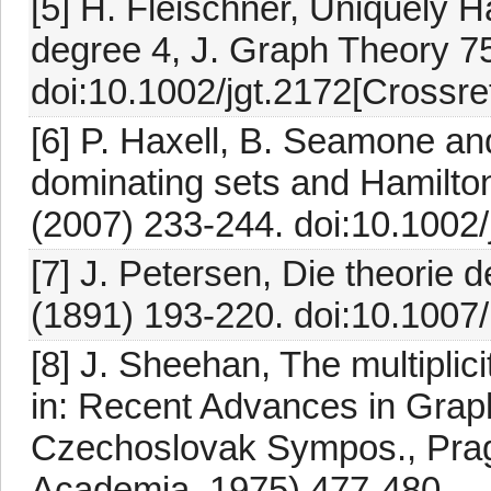
[5] H. Fleischner, Uniquely 
degree 4, J. Graph Theory 7
doi:10.1002/jgt.2172[Crossre
[6] P. Haxell, B. Seamone an
dominating sets and Hamilto
(2007) 233-244. doi:10.1002
[7] J. Petersen, Die theorie 
(1891) 193-220. doi:10.100
[8] J. Sheehan, The multiplici
in: Recent Advances in Grap
Czechoslovak Sympos., Pragu
Academia, 1975) 477-480.