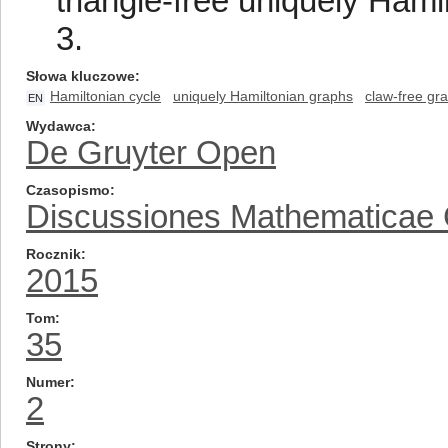
triangle-free uniquely Ham
3.
Słowa kluczowe
Hamiltonian cycle
uniquely Hamiltonian graphs
claw-free gr
EN
Wydawca
De Gruyter Open
Czasopismo
Discussiones Mathematicae
Rocznik
2015
Tom
35
Numer
2
Strony