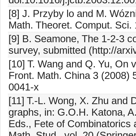
[8] J. Przyby lo and M. Wózni
Math. Theoret. Comput. Sci.
[9] B. Seamone, The 1-2-3 co
survey, submitted (http://arx
[10] T. Wang and Q. Yu, On v
Front. Math. China 3 (2008)
0041-x
[11] T.-L. Wong, X. Zhu and D.
graphs, in: G.O.H. Katona, A.
Eds., Fete of Combinatorics
Math. Stud., vol. 20 (Springe