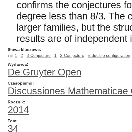
confirms the conjectures 
degree less than 8/3. The 
larger families, but the str
results are of independent i
Słowa kluczowe
1
2
3-Conjecture
1
2-Conjecture
reducible configuration
EN
Wydawca
De Gruyter Open
Czasopismo
Discussiones Mathematicae
Rocznik
2014
Tom
34