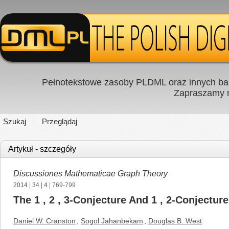
Pełnotekstowe zasoby PLDML oraz innych baz
Zapraszamy
Szukaj
Przeglądaj
Artykuł - szczegóły
Discussiones Mathematicae Graph Theory
2014
|
34
|
4
| 769-799
The 1 , 2 , 3-Conjecture And 1 , 2-Conjectu
Daniel W. Cranston
,
Sogol Jahanbekam
,
Douglas B. West