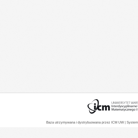
Baza utrzymywana i dystrybuowana przez
ICM UW
| System