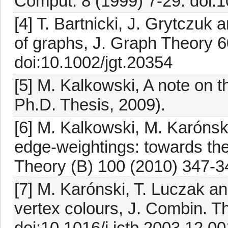
Comput. 8 (1999) 7-29. doi
[4] T. Bartnicki, J. Grytczuk
of graphs, J. Graph Theory 6
doi:10.1002/jgt.20354
[5] M. Kalkowski, A note on t
Ph.D. Thesis, 2009).
[6] M. Kalkowski, M. Karónski
edge-weightings: towards the
Theory (B) 100 (2010) 347-34
[7] M. Karónski, T. Luczak 
vertex colours, J. Combin. T
doi:10.1016/j.jctb.2003.12.00