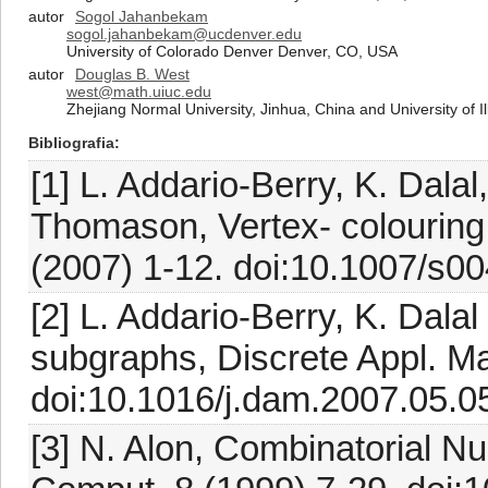
autor
Sogol Jahanbekam
sogol.jahanbekam@ucdenver.edu
University of Colorado Denver Denver, CO, USA
autor
Douglas B. West
west@math.uiuc.edu
Zhejiang Normal University, Jinhua, China and University of Il
Bibliografia
[1] L. Addario-Berry, K. Dala
Thomason, Vertex- colouring
(2007) 1-12. doi:10.1007/s0
[2] L. Addario-Berry, K. Dal
subgraphs, Discrete Appl. M
doi:10.1016/j.dam.2007.05.0
[3] N. Alon, Combinatorial Nu