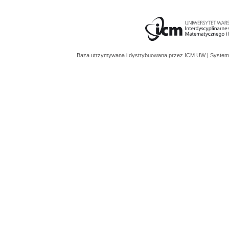
Baza utrzymywana i dystrybuowana przez
ICM UW
| System