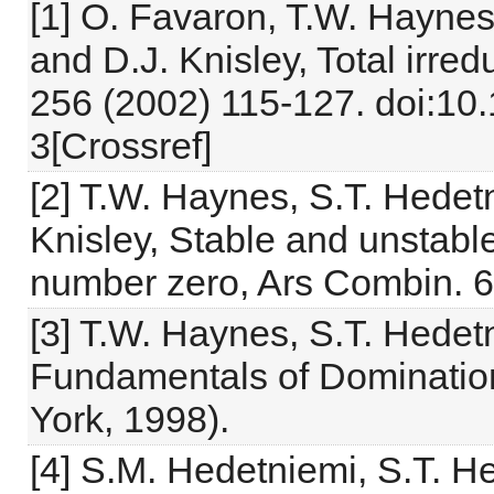
[1] O. Favaron, T.W. Haynes
and D.J. Knisley, Total irre
256 (2002) 115-127. doi:1
3[Crossref]
[2] T.W. Haynes, S.T. Hedet
Knisley, Stable and unstabl
number zero, Ars Combin. 6
[3] T.W. Haynes, S.T. Hedetn
Fundamentals of Dominatio
York, 1998).
[4] S.M. Hedetniemi, S.T. H