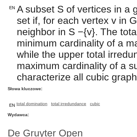
A subset S of vertices in a 
EN
set if, for each vertex v in 
neighbor in S −{v}. The tota
minimum cardinality of a ma
while the upper total irred
maximum cardinality of a su
characterize all cubic graph
Słowa kluczowe
total domination
total irredundance
cubic
EN
Wydawca
De Gruyter Open