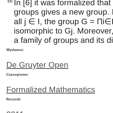
In [6] it was formalized that
EN
groups gives a new group. In
all j ∈ I, the group G = Πi
isomorphic to Gj. Moreove
a family of groups and its d
Wydawca
De Gruyter Open
Czasopismo
Formalized Mathematics
Rocznik