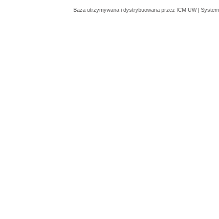
Baza utrzymywana i dystrybuowana przez
ICM UW
| System