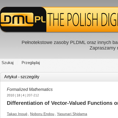
Pełnotekstowe zasoby PLDML oraz innych baz
Zapraszamy
Szukaj
Przeglądaj
Artykuł - szczegóły
Formalized Mathematics
2010
|
18
|
4
| 207-212
Differentiation of Vector-Valued Functions o
Takao Inoué
,
Noboru Endou
,
Yasunari Shidama