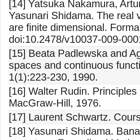
[14] Yatsuka Nakamura, Artu
Yasunari Shidama. The real v
are finite dimensional. Form
doi:10.2478/v10037-009-0001
[15] Beata Padlewska and A
spaces and continuous funct
1(1):223-230, 1990.
[16] Walter Rudin. Principles
MacGraw-Hill, 1976.
[17] Laurent Schwartz. Cour
[18] Yasunari Shidama. Bana