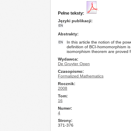
Pełne teksty:
Języki publikacji
EN
Abstrakty
In this article the notion of the po
EN
definition of BCI-homomorphism i
isomorphism theorem are proved fol
Wydawca
De Gruyter Open
Czasopismo
Formalized Mathematics
Rocznik
2008
Tom
16
Numer
4
Strony
371-376