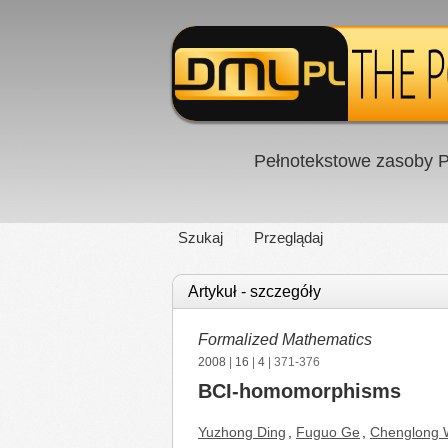
Pełnotekstowe zasoby P
Szukaj
Przeglądaj
Artykuł - szczegóły
Formalized Mathematics
2008
|
16
|
4
| 371-376
BCI-homomorphisms
Yuzhong Ding
,
Fuguo Ge
,
Chenglong