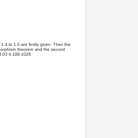
 1.4 to 1.5 are firstly given. Then the
omorphism theorem and the second
.9.03 4.108.1028