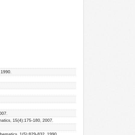
 1990.
007.
atics, 15(4):175-180, 2007.
athematics, 1(5):829-832, 1990.