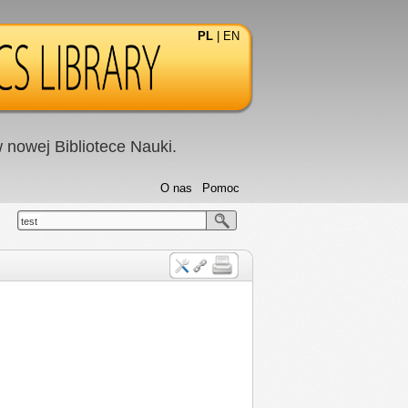
PL
|
EN
nowej Bibliotece Nauki.
O nas
Pomoc
test