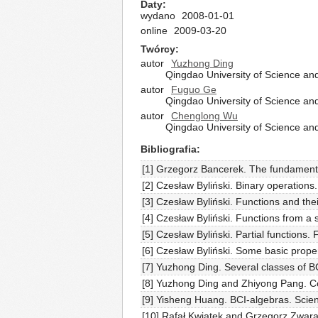
Daty
wydano
2008-01-01
online
2009-03-20
Twórcy
autor
Yuzhong Ding
Qingdao University of Science an
autor
Fuguo Ge
Qingdao University of Science an
autor
Chenglong Wu
Qingdao University of Science an
Bibliografia
[1] Grzegorz Bancerek. The fundamenta
[2] Czesław Byliński. Binary operation
[3] Czesław Byliński. Functions and the
[4] Czesław Byliński. Functions from a
[5] Czesław Byliński. Partial functions
[6] Czesław Byliński. Some basic prope
[7] Yuzhong Ding. Several classes of B
[8] Yuzhong Ding and Zhiyong Pang. C
[9] Yisheng Huang. BCI-algebras. Scie
[10] Rafał Kwiatek and Grzegorz Zwara. 