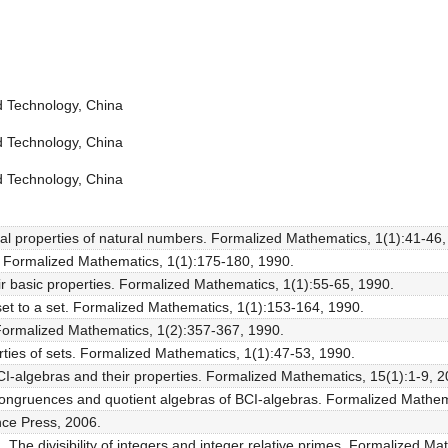
d Technology, China
d Technology, China
d Technology, China
l properties of natural numbers. Formalized Mathematics, 1(1):41-46,
s. Formalized Mathematics, 1(1):175-180, 1990.
ir basic properties. Formalized Mathematics, 1(1):55-65, 1990.
 set to a set. Formalized Mathematics, 1(1):153-164, 1990.
. Formalized Mathematics, 1(2):357-367, 1990.
rties of sets. Formalized Mathematics, 1(1):47-53, 1990.
CI-algebras and their properties. Formalized Mathematics, 15(1):1-9, 2
ongruences and quotient algebras of BCI-algebras. Formalized Mathem
nce Press, 2006.
The divisibility of integers and integer relative primes. Formalized M