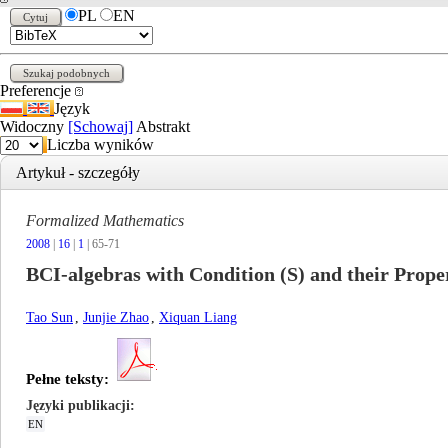
PL
EN
Preferencje
Język
Widoczny
[Schowaj]
Abstrakt
Liczba wyników
Artykuł - szczegóły
Formalized Mathematics
2008
|
16
|
1
| 65-71
BCI-algebras with Condition (S) and their Prope
Tao Sun
,
Junjie Zhao
,
Xiquan Liang
Pełne teksty:
Języki publikacji
EN