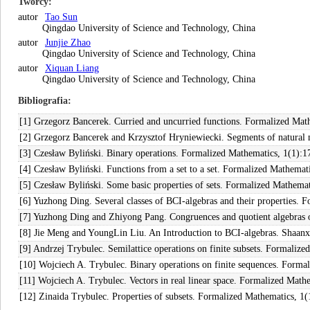
Twórcy
autor
Tao Sun
Qingdao University of Science and Technology, China
autor
Junjie Zhao
Qingdao University of Science and Technology, China
autor
Xiquan Liang
Qingdao University of Science and Technology, China
Bibliografia
[1] Grzegorz Bancerek. Curried and uncurried functions. Formalized Mat
[2] Grzegorz Bancerek and Krzysztof Hryniewiecki. Segments of natural 
[3] Czesław Byliński. Binary operations. Formalized Mathematics, 1(1):1
[4] Czesław Byliński. Functions from a set to a set. Formalized Mathemat
[5] Czesław Byliński. Some basic properties of sets. Formalized Mathemat
[6] Yuzhong Ding. Several classes of BCI-algebras and their properties. 
[7] Yuzhong Ding and Zhiyong Pang. Congruences and quotient algebras 
[8] Jie Meng and YoungLin Liu. An Introduction to BCI-algebras. Shaanxi
[9] Andrzej Trybulec. Semilattice operations on finite subsets. Formaliz
[10] Wojciech A. Trybulec. Binary operations on finite sequences. Forma
[11] Wojciech A. Trybulec. Vectors in real linear space. Formalized Math
[12] Zinaida Trybulec. Properties of subsets. Formalized Mathematics, 1(