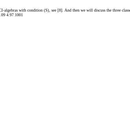
 BCI-algebras with condition (S), see [8]. And then we will discuss the three cl
8.09 4.97.1001