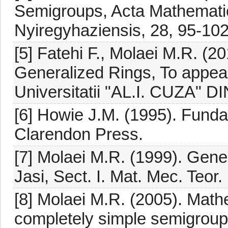
Semigroups, Acta Mathemat
Nyiregyhaziensis, 28, 95-102
[5] Fatehi F., Molaei M.R. (2
Generalized Rings, To appear 
Universitatii "AL.I. CUZA" D
[6] Howie J.M. (1995). Funda
Clarendon Press.
[7] Molaei M.R. (1999). Gener
Jasi, Sect. I. Mat. Mec. Teor.
[8] Molaei M.R. (2005). Math
completely simple semigrou