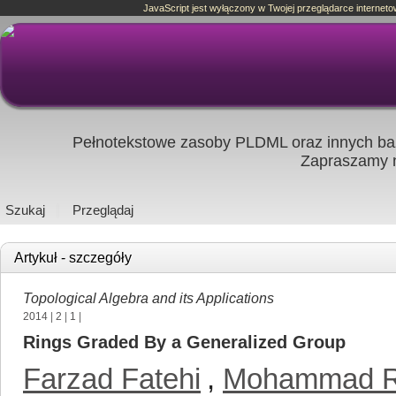
JavaScript jest wyłączony w Twojej przeglądarce interneto
Pełnotekstowe zasoby PLDML oraz innych baz
Zapraszamy
Szukaj
Przeglądaj
Artykuł - szczegóły
Topological Algebra and its Applications
2014
|
2
|
1
|
Rings Graded By a Generalized Group
Farzad Fatehi
,
Mohammad R