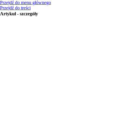
Przejdź do menu głównego
Przejdź do treści
Artykuł - szczegóły
Czasopismo
Special Matrices
2013
|
1
| 42-48
Tytuł artykułu
An approach based on matr
systems of partial differen
Autorzy
N. Shayanfar
,
M. Hadizade
Treść / Zawartość