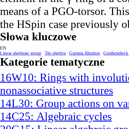
means of a PGO-torsor. This 
the HSpin case previously o
Słowa kluczowe
EN
Linear algebraic group
Tits algebra
Gamma filtration
Grothendieck
Kategorie tematyczne
16W10: Rings with involutio
nonassociative structures
14L30: Group actions on var
14C25: Algebraic cycles