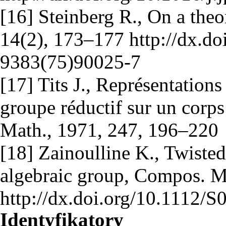
[16] Steinberg R., On a theo
14(2), 173–177 http://dx.do
9383(75)90025-7
[17] Tits J., Représentations
groupe réductif sur un corp
Math., 1971, 247, 196–220
[18] Zainoulline K., Twisted
algebraic group, Compos. M
http://dx.doi.org/10.1112
Identyfikatory