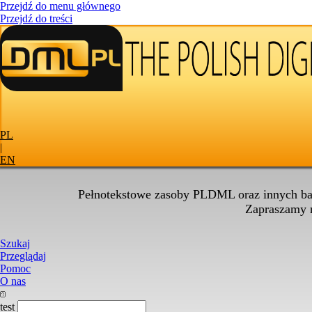
Przejdź do menu głównego
Przejdź do treści
PL
|
EN
Pełnotekstowe zasoby PLDML oraz innych baz
Zapraszamy
Szukaj
Przeglądaj
Pomoc
O nas
test