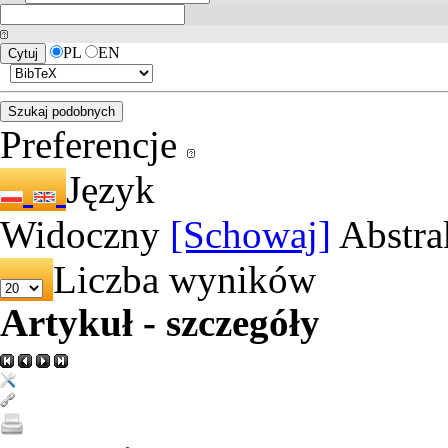
PL
EN
Preferencje
Język
Widoczny
[Schowaj]
Abstra
Liczba wyników
Artykuł - szczegóły