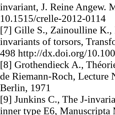
invariant, J. Reine Angew. M
10.1515/crelle-2012-0114
[7] Gille S., Zainoulline K.
invariants of torsors, Trans
498 http://dx.doi.org/10.1
[8] Grothendieck A., Théori
de Riemann-Roch, Lecture No
Berlin, 1971
[9] Junkins C., The J-invari
inner type E6, Manuscripta