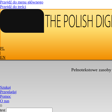
Przejdź do menu głównego
Przejdź do treści
PL
|
EN
Pełnotekstowe zasoby
Szukaj
Przeglądaj
Pomoc
O nas
test