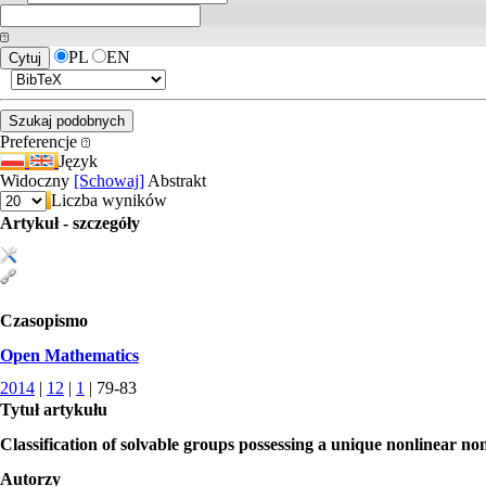
PL
EN
Preferencje
Język
Widoczny
[Schowaj]
Abstrakt
Liczba wyników
Artykuł - szczegóły
Czasopismo
Open Mathematics
2014
|
12
|
1
| 79-83
Tytuł artykułu
Classification of solvable groups possessing a unique nonlinear non