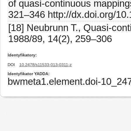
of quasi-continuous mappings
321–346 http://dx.doi.org/1
[18] Neubrunn T., Quasi-cont
1988/89, 14(2), 259–306
Identyfikatory
DOI
10.2478/s11533-013-0311-z
Identyfikator YADDA
bwmeta1.element.doi-10_24