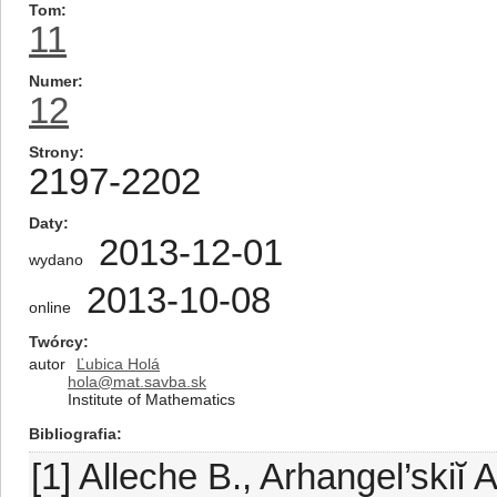
Tom
11
Numer
12
Strony
2197-2202
Daty
2013-12-01
wydano
2013-10-08
online
Twórcy
autor
Ľubica Holá
hola@mat.savba.sk
Institute of Mathematics
Bibliografia
[1] Alleche B., Arhangel’skiĭ