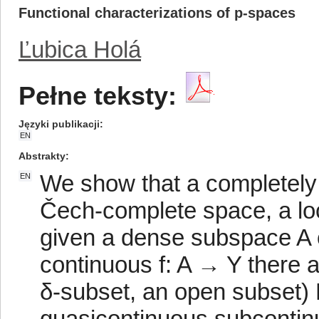
Functional characterizations of p-spaces
Ľubica Holá
Pełne teksty:
Języki publikacji
EN
Abstrakty
We show that a completely 
EN
Čech-complete space, a loc
given a dense subspace A 
continuous f: A → Y there 
δ-subset, an open subset) 
quasicontinuous subcontinu