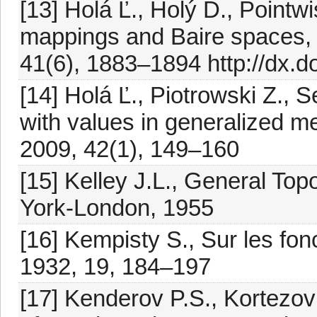
[13] Holá Ľ., Holý D., Point
mappings and Baire spaces, 
41(6), 1883–1894 http://dx.
[14] Holá Ľ., Piotrowski Z., Se
with values in generalized me
2009, 42(1), 149–160
[15] Kelley J.L., General To
York-London, 1955
[16] Kempisty S., Sur les fon
1932, 19, 184–197
[17] Kenderov P.S., Kortezov 