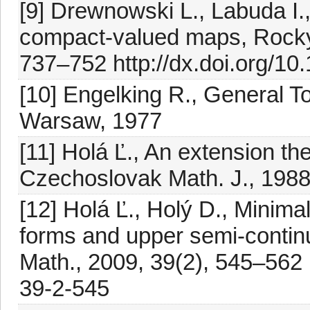
[9] Drewnowski L., Labuda I
compact-valued maps, Rocky 
737–752 http://dx.doi.org/1
[10] Engelking R., General T
Warsaw, 1977
[11] Holá Ľ., An extension th
Czechoslovak Math. J., 1988
[12] Holá Ľ., Holý D., Mini
forms and upper semi-contin
Math., 2009, 39(2), 545–562 
39-2-545