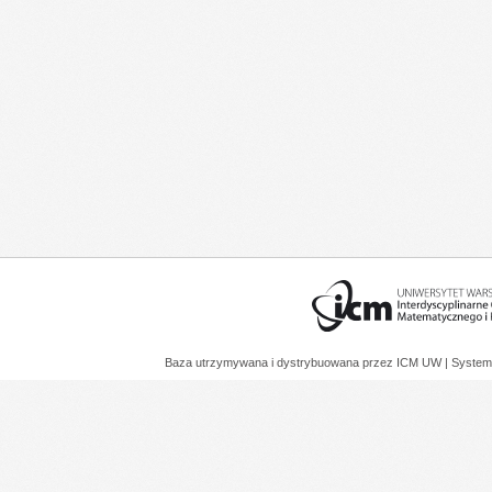
Baza utrzymywana i dystrybuowana przez
ICM UW
| System