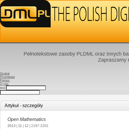
Pełnotekstowe zasoby PLDML oraz innych baz
Zapraszamy
Szukaj
Przeglądaj
Pomoc
O nas
test
Artykuł - szczegóły
Open Mathematics
2013
|
11
|
12
| 2197-2202