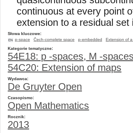
continuous at every point o
extension to a residual set 
Słowa kluczowe
p-space
Čech-complete space
p-embedded
Extension of a
EN
Kategorie tematyczne
54E18: p -spaces, M -spaces,
54C20: Extension of maps
Wydawca
De Gruyter Open
Czasopismo
Open Mathematics
Rocznik
2013