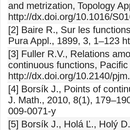
and metrization, Topology Ap
http://dx.doi.org/10.1016/S
[2] Baire R., Sur les function
Pura Appl., 1899, 3, 1–123 h
[3] Fuller R.V., Relations a
continuous functions, Pacific
http://dx.doi.org/10.2140/pj
[4] Borsík J., Points of conti
J. Math., 2010, 8(1), 179–190
009-0071-y
[5] Borsík J., Holá Ľ., Holý 