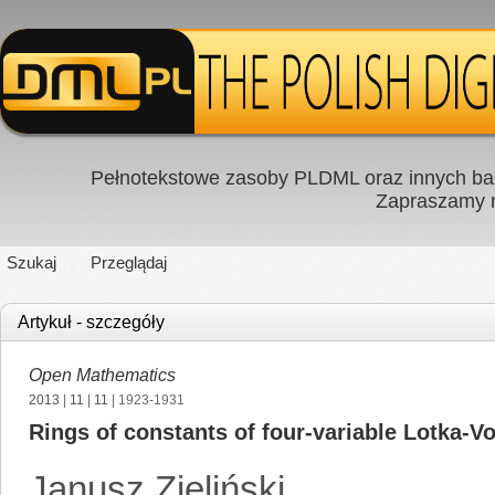
Pełnotekstowe zasoby PLDML oraz innych baz
Zapraszamy
Szukaj
Przeglądaj
Artykuł - szczegóły
Open Mathematics
2013
|
11
|
11
| 1923-1931
Rings of constants of four-variable Lotka-V
Janusz Zieliński