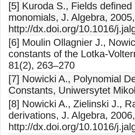
[5] Kuroda S., Fields defined 
monomials, J. Algebra, 2005
http://dx.doi.org/10.1016/j.j
[6] Moulin Ollagnier J., Nowi
constants of the Lotka-Volter
81(2), 263–270
[7] Nowicki A., Polynomial De
Constants, Uniwersytet Mikoł
[8] Nowicki A., Zielinski J., 
derivations, J. Algebra, 200
http://dx.doi.org/10.1016/j.j