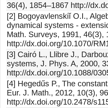
36(4), 1854–1867 http://dx.d
[2] Bogoyavlenskiĭ O.I., Alge
dynamical systems - extensio
Math. Surveys, 1991, 46(3),
http://dx.doi.org/10.1070
[3] Cairó L., Llibre J., Darbou
systems, J. Phys. A, 2000, 
http://dx.doi.org/10.1088/03
[4] Hegedűs P., The constants
Eur. J. Math., 2012, 10(3), 
http://dx.doi.org/10.2478/s1