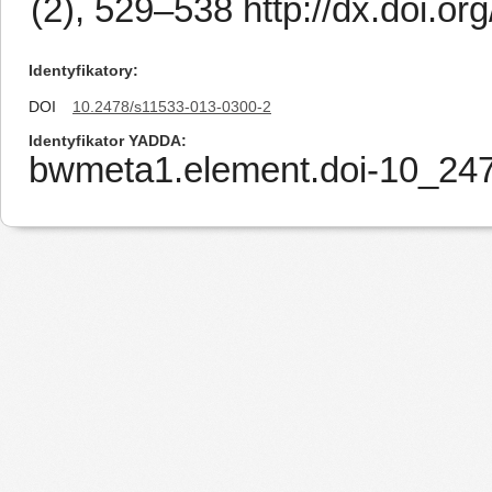
(2), 529–538 http://dx.doi.o
Identyfikatory
DOI
10.2478/s11533-013-0300-2
Identyfikator YADDA
bwmeta1.element.doi-10_24