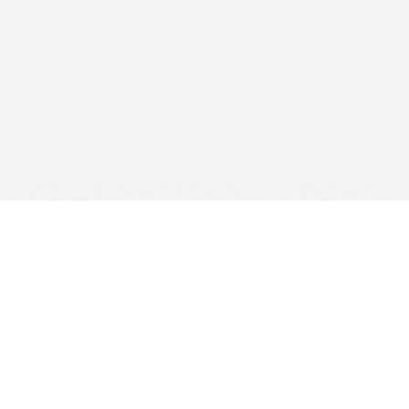
Baza utrzymywana i dystrybuowana przez
ICM UW
| System