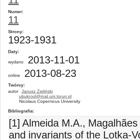
Numer
11
Strony
1923-1931
Daty
2013-11-01
wydano
2013-08-23
online
Twórcy
autor
Janusz Zieliński
ubukrool@mat.uni.torun.pl
Nicolaus Copernicus University
Bibliografia
[1] Almeida M.A., Magalhães 
and invariants of the Lotka-V