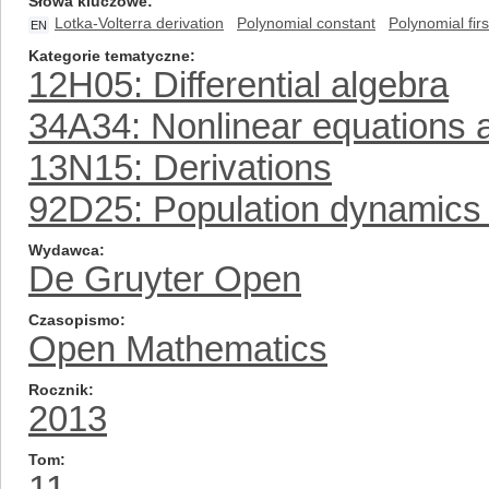
Słowa kluczowe
Lotka-Volterra derivation
Polynomial constant
Polynomial firs
EN
Kategorie tematyczne
12H05: Differential algebra
34A34: Nonlinear equations 
13N15: Derivations
92D25: Population dynamics 
Wydawca
De Gruyter Open
Czasopismo
Open Mathematics
Rocznik
2013
Tom
11